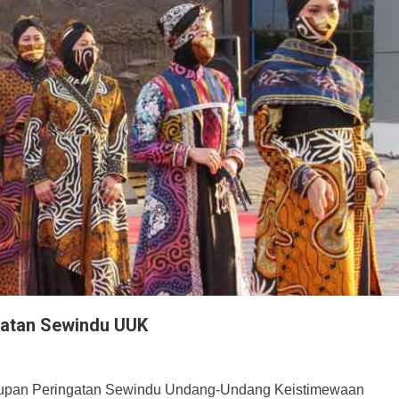
gatan Sewindu UUK
utupan Peringatan Sewindu Undang-Undang Keistimewaan