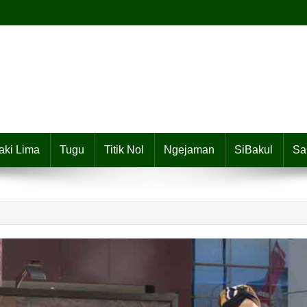
aki Lima
Tugu
Titik Nol
Ngejaman
SiBakul
Sa