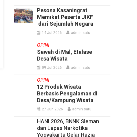
Pesona Kasaningrat
Memikat Peserta JIKF
dari Sejumlah Negara
14 Jul 2026
admin satu
OPINI
Sawah di Mal, Etalase
Desa Wisata
09 Jul 2026
admin satu
OPINI
12 Produk Wisata
Berbasis Pengalaman di
Desa/Kampung Wisata
27 Jun 2026
admin satu
HANI 2026, BNNK Sleman
dan Lapas Narkotika
Yogyakarta Gelar Razia