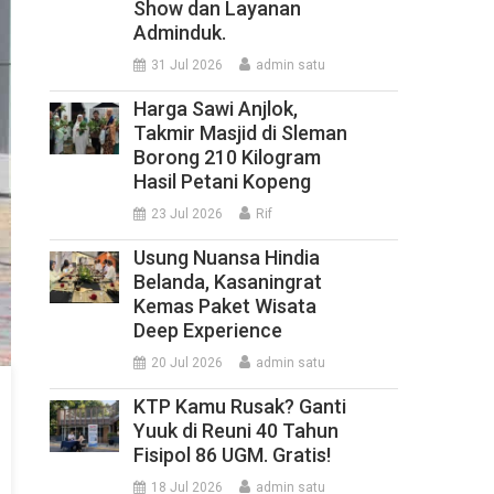
Show dan Layanan
Adminduk.
31 Jul 2026
admin satu
Harga Sawi Anjlok,
Takmir Masjid di Sleman
Borong 210 Kilogram
Hasil Petani Kopeng
23 Jul 2026
Rif
Usung Nuansa Hindia
Belanda, Kasaningrat
Kemas Paket Wisata
Deep Experience
20 Jul 2026
admin satu
KTP Kamu Rusak? Ganti
Yuuk di Reuni 40 Tahun
Fisipol 86 UGM. Gratis!
18 Jul 2026
admin satu