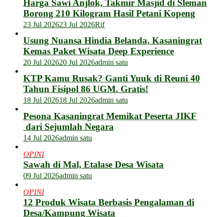
Harga Sawi Anjlok, Takmir Masjid di Sleman
Borong 210 Kilogram Hasil Petani Kopeng
23 Jul 2026
23 Jul 2026
Rif
Usung Nuansa Hindia Belanda, Kasaningrat
Kemas Paket Wisata Deep Experience
20 Jul 2026
20 Jul 2026
admin satu
KTP Kamu Rusak? Ganti Yuuk di Reuni 40
Tahun Fisipol 86 UGM. Gratis!
18 Jul 2026
18 Jul 2026
admin satu
Pesona Kasaningrat Memikat Peserta JIKF
dari Sejumlah Negara
14 Jul 2026
admin satu
OPINI
Sawah di Mal, Etalase Desa Wisata
09 Jul 2026
admin satu
OPINI
12 Produk Wisata Berbasis Pengalaman di
Desa/Kampung Wisata