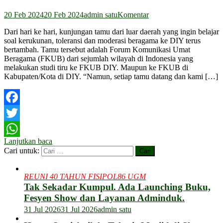
20 Feb 2024
20 Feb 2024
admin satu
Komentar
Dari hari ke hari, kunjungan tamu dari luar daerah yang ingin belajar
soal kerukunan, toleransi dan moderasi beragama ke DIY terus
bertambah. Tamu tersebut adalah Forum Komunikasi Umat
Beragama (FKUB) dari sejumlah wilayah di Indonesia yang
melakukan studi tiru ke FKUB DIY. Maupun ke FKUB di
Kabupaten/Kota di DIY. “Namun, setiap tamu datang dan kami […]
Facebook
Twitter
Lanjutkan baca
WhatsApp
Cari untuk:
REUNI 40 TAHUN FISIPOL86 UGM
Tak Sekadar Kumpul. Ada Launching Buku,
Fesyen Show dan Layanan Adminduk.
31 Jul 2026
31 Jul 2026
admin satu