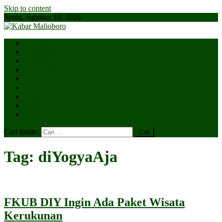
Skip to content
Senin, Agustus 10, 2026
Parlemen
Kepatihan
Lesehan
Kaki Lima
Tugu
Titik Nol
Ngejaman
SiBakul
Salin Saja
Cari untuk:
Tag:
diYogyaAja
FKUB DIY Ingin Ada Paket Wisata
Kerukunan