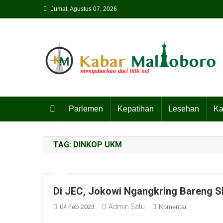
Skip
Jumat, Agustus 07, 2026
to
content
Parlemen
Kepatihan
Lesehan
Ka
TAG:
DINKOP UKM
Di JEC, Jokowi Ngangkring Bareng 
Admin Satu
04 Feb 2023
Komentar