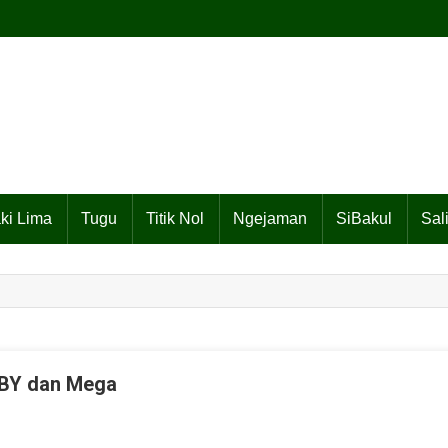
ki Lima
Tugu
Titik Nol
Ngejaman
SiBakul
Sal
SBY dan Mega