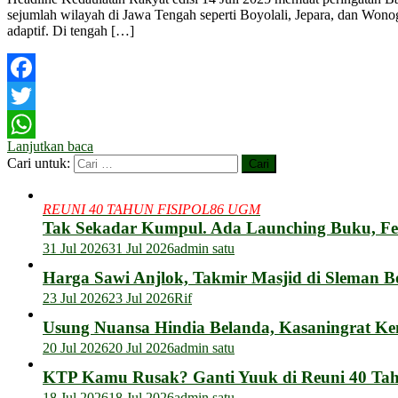
sejumlah wilayah di Jawa Tengah seperti Boyolali, Jepara, dan Wonog
adaptif. Di tengah […]
Facebook
Twitter
Lanjutkan baca
WhatsApp
Cari untuk:
REUNI 40 TAHUN FISIPOL86 UGM
Tak Sekadar Kumpul. Ada Launching Buku, F
31 Jul 2026
31 Jul 2026
admin satu
Harga Sawi Anjlok, Takmir Masjid di Sleman B
23 Jul 2026
23 Jul 2026
Rif
Usung Nuansa Hindia Belanda, Kasaningrat Ke
20 Jul 2026
20 Jul 2026
admin satu
KTP Kamu Rusak? Ganti Yuuk di Reuni 40 Tahu
18 Jul 2026
18 Jul 2026
admin satu