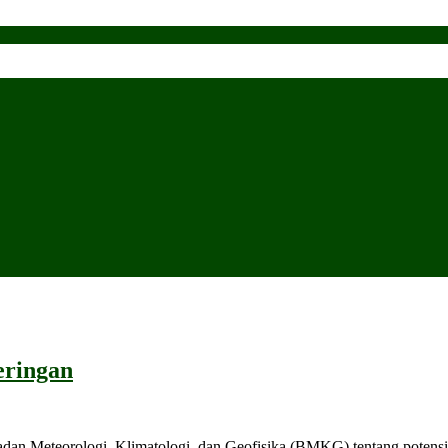
eringan
Badan Meteorologi, Klimatologi, dan Geofisika (BMKG) tentang poten