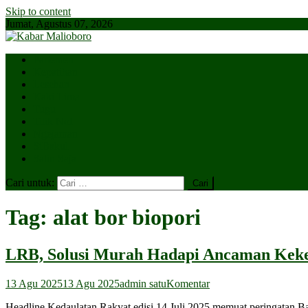
Skip to content
Jumat, Agustus 07, 2026
Parlemen
Kepatihan
Lesehan
Kaki Lima
Tugu
Titik Nol
Ngejaman
SiBakul
Salin Saja
Cari untuk:
Tag:
alat bor biopori
LRB, Solusi Murah Hadapi Ancaman Kek
13 Agu 2025
13 Agu 2025
admin satu
Komentar
Headline Kedaulatan Rakyat edisi 14 Juli 2025 memuat peringatan 