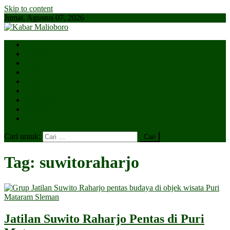
Skip to content
Jumat, Agustus 07, 2026
Parlemen
Kepatihan
Lesehan
Kaki Lima
Tugu
Titik Nol
Ngejaman
SiBakul
Salin Saja
Cari untuk:
Tag:
suwitoraharjo
Jatilan Suwito Raharjo Pentas di Puri