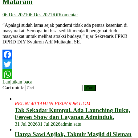
Mataram
06 Des 2021
06 Des 2021
Rif
Komentar
”Apalagi sudah lama sejak pandemi tidak ada pentas kesenian di
masyarakat. Semoga ini bisa sedikit menjadi pengobat rindu
masyarakat untuk melihat atraksi budaya,” ujar Sekretaris FPKB
DPRD DIY Syukron Arif Muttaqin, SE.
Facebook
Twitter
Lanjutkan baca
WhatsApp
Cari untuk:
REUNI 40 TAHUN FISIPOL86 UGM
Tak Sekadar Kumpul. Ada Launching Buku,
Fesyen Show dan Layanan Adminduk.
31 Jul 2026
31 Jul 2026
admin satu
Harga Sawi Anjlok, Takmir Masjid di Sleman