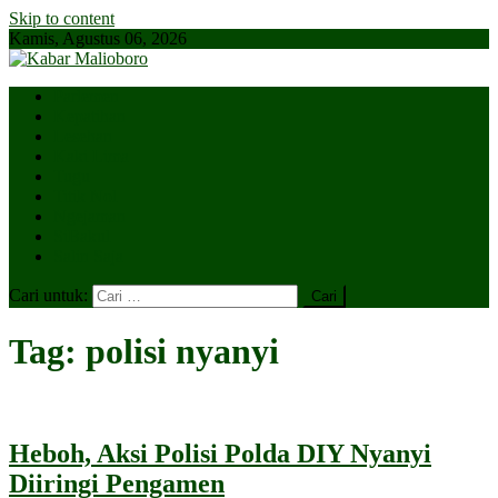
Skip to content
Kamis, Agustus 06, 2026
Parlemen
Kepatihan
Lesehan
Kaki Lima
Tugu
Titik Nol
Ngejaman
SiBakul
Salin Saja
Cari untuk:
Tag:
polisi nyanyi
Heboh, Aksi Polisi Polda DIY Nyanyi
Diiringi Pengamen