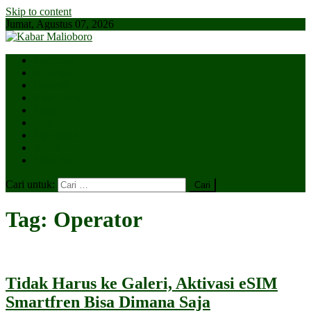
Skip to content
Jumat, Agustus 07, 2026
Parlemen
Kepatihan
Lesehan
Kaki Lima
Tugu
Titik Nol
Ngejaman
SiBakul
Salin Saja
Cari untuk:
Tag:
Operator
Tidak Harus ke Galeri, Aktivasi eSIM
Smartfren Bisa Dimana Saja