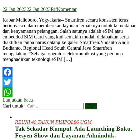
22 Jan 2023
22 Jan 2023
Rif
Komentar
Kabar Malioboro, Yogyakarta– Smartfren secara konsisten terus
berinovasi dalam memberikan layanan terbaiknya untuk kemudahan
dan kenyamanan pelanggan. Salah satunya adalah eSIM atau
embedded SIM Card yang kini semakin mudah didapatkan serta
diaktifkan tanpa harus datang ke galeri Smartfren.Yudanto Andri
Budianto, Regional Head South Central Java Smartfren
mengatakan, “Sebagai operator telekomunikasi yang pertama
menghadirkan teknologi eSIM […]
Facebook
Twitter
Lanjutkan baca
WhatsApp
Cari untuk:
REUNI 40 TAHUN FISIPOL86 UGM
Tak Sekadar Kumpul. Ada Launching Buku,
Fesyen Show dan Layanan Adminduk.