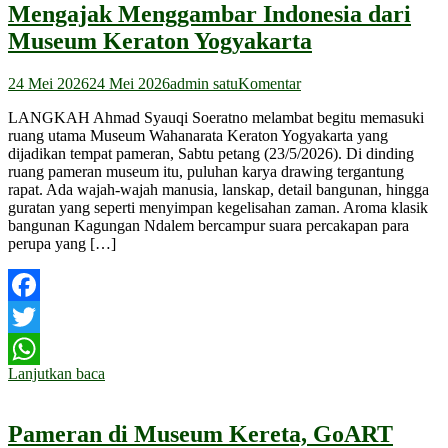
Mengajak Menggambar Indonesia dari
Museum Keraton Yogyakarta
24 Mei 2026
24 Mei 2026
admin satu
Komentar
LANGKAH Ahmad Syauqi Soeratno melambat begitu memasuki
ruang utama Museum Wahanarata Keraton Yogyakarta yang
dijadikan tempat pameran, Sabtu petang (23/5/2026). Di dinding
ruang pameran museum itu, puluhan karya drawing tergantung
rapat. Ada wajah-wajah manusia, lanskap, detail bangunan, hingga
guratan yang seperti menyimpan kegelisahan zaman. Aroma klasik
bangunan Kagungan Ndalem bercampur suara percakapan para
perupa yang […]
Facebook
Twitter
Lanjutkan baca
WhatsApp
Pameran di Museum Kereta, GoART