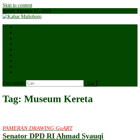
Skip to content
Jumat, Agustus 07, 2026
Parlemen
Kepatihan
Lesehan
Kaki Lima
Tugu
Titik Nol
Ngejaman
SiBakul
Salin Saja
Cari untuk:
Tag:
Museum Kereta
PAMERAN DRAWING GoART
Senator DPD RI Ahmad Syauqi