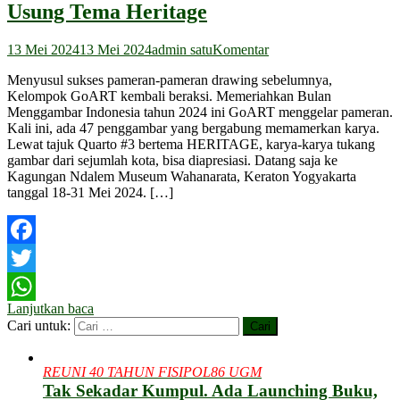
Usung Tema Heritage
13 Mei 2024
13 Mei 2024
admin satu
Komentar
Menyusul sukses pameran-pameran drawing sebelumnya,
Kelompok GoART kembali beraksi. Memeriahkan Bulan
Menggambar Indonesia tahun 2024 ini GoART menggelar pameran.
Kali ini, ada 47 penggambar yang bergabung memamerkan karya.
Lewat tajuk Quarto #3 bertema HERITAGE, karya-karya tukang
gambar dari sejumlah kota, bisa diapresiasi. Datang saja ke
Kagungan Ndalem Museum Wahanarata, Keraton Yogyakarta
tanggal 18-31 Mei 2024. […]
Facebook
Twitter
Lanjutkan baca
WhatsApp
Cari untuk:
REUNI 40 TAHUN FISIPOL86 UGM
Tak Sekadar Kumpul. Ada Launching Buku,