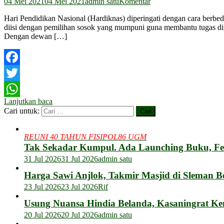
04 Mei 2021
04 Mei 2021
admin satu
Komentar
Hari Pendidikan Nasional (Hardiknas) diperingati dengan cara berbed
diisi dengan pemilihan sosok yang mumpuni guna membantu tugas dip
Dengan dewan […]
Facebook
Twitter
Lanjutkan baca
WhatsApp
Cari untuk:
REUNI 40 TAHUN FISIPOL86 UGM
Tak Sekadar Kumpul. Ada Launching Buku, F
31 Jul 2026
31 Jul 2026
admin satu
Harga Sawi Anjlok, Takmir Masjid di Sleman B
23 Jul 2026
23 Jul 2026
Rif
Usung Nuansa Hindia Belanda, Kasaningrat Ke
20 Jul 2026
20 Jul 2026
admin satu