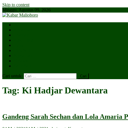
Skip to content
Minggu, Agustus 09, 2026
Parlemen
Kepatihan
Lesehan
Kaki Lima
Tugu
Titik Nol
Ngejaman
SiBakul
Salin Saja
Cari untuk:
Tag:
Ki Hadjar Dewantara
Gandeng Sarah Sechan dan Lola Amaria Pi