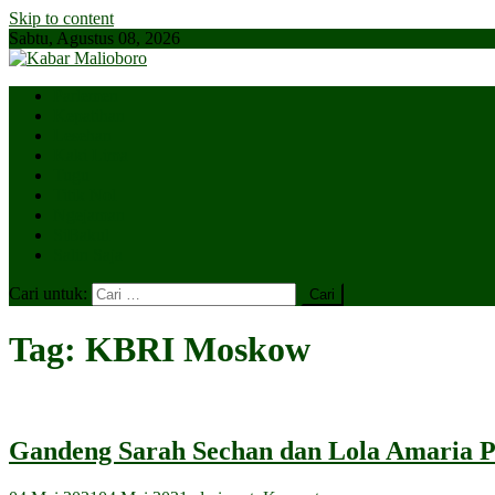
Skip to content
Sabtu, Agustus 08, 2026
Parlemen
Kepatihan
Lesehan
Kaki Lima
Tugu
Titik Nol
Ngejaman
SiBakul
Salin Saja
Cari untuk:
Tag:
KBRI Moskow
Gandeng Sarah Sechan dan Lola Amaria Pi