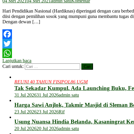
04 Mei 2021
04 Mei 2021
admin satu
Komentar
Hari Pendidikan Nasional (Hardiknas) diperingati dengan cara berbed
diisi dengan pemilihan sosok yang mumpuni guna membantu tugas dip
Dengan dewan […]
Facebook
Twitter
Lanjutkan baca
WhatsApp
Cari untuk:
REUNI 40 TAHUN FISIPOL86 UGM
Tak Sekadar Kumpul. Ada Launching Buku, F
31 Jul 2026
31 Jul 2026
admin satu
Harga Sawi Anjlok, Takmir Masjid di Sleman B
23 Jul 2026
23 Jul 2026
Rif
Usung Nuansa Hindia Belanda, Kasaningrat Ke
20 Jul 2026
20 Jul 2026
admin satu