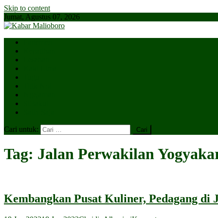
Skip to content
Jumat, Agustus 07, 2026
Parlemen
Kepatihan
Lesehan
Kaki Lima
Tugu
Titik Nol
Ngejaman
SiBakul
Salin Saja
Cari untuk:
Tag:
Jalan Perwakilan Yogyaka
Kembangkan Pusat Kuliner, Pedagang di J