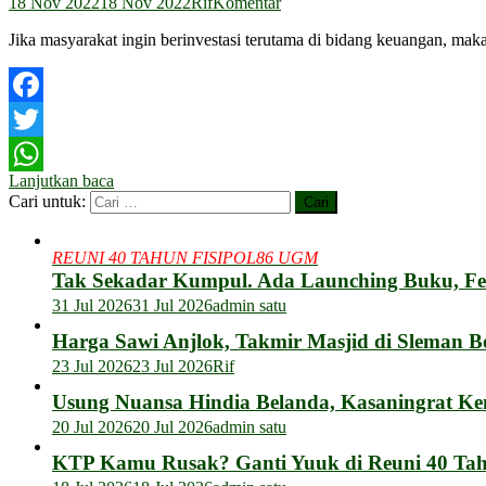
18 Nov 2022
18 Nov 2022
Rif
Komentar
Jika masyarakat ingin berinvestasi terutama di bidang keuangan, ma
Facebook
Twitter
Lanjutkan baca
WhatsApp
Cari untuk:
REUNI 40 TAHUN FISIPOL86 UGM
Tak Sekadar Kumpul. Ada Launching Buku, F
31 Jul 2026
31 Jul 2026
admin satu
Harga Sawi Anjlok, Takmir Masjid di Sleman B
23 Jul 2026
23 Jul 2026
Rif
Usung Nuansa Hindia Belanda, Kasaningrat Ke
20 Jul 2026
20 Jul 2026
admin satu
KTP Kamu Rusak? Ganti Yuuk di Reuni 40 Tahu