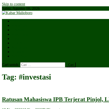
Skip to content
Sabtu, Agustus 08, 2026
Parlemen
Kepatihan
Lesehan
Kaki Lima
Tugu
Titik Nol
Ngejaman
SiBakul
Salin Saja
Cari untuk:
Tag:
#investasi
Ratusan Mahasiswa IPB Terjerat Pinjol, 