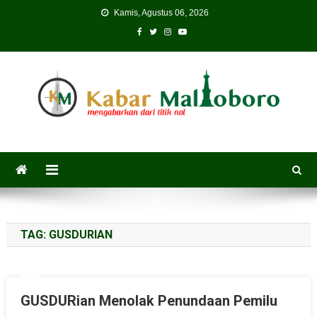
Skip
Kamis, Agustus 06, 2026
to
content
TAG:
GUSDURIAN
GUSDURian Menolak Penundaan Pemilu