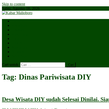
Skip to content
Sabtu, Agustus 08, 2026
Parlemen
Kepatihan
Lesehan
Kaki Lima
Tugu
Titik Nol
Ngejaman
SiBakul
Salin Saja
Cari untuk:
Tag:
Dinas Pariwisata DIY
Desa Wisata DIY sudah Selesai Dinilai. Si