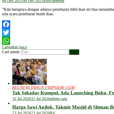
06 Des 2021
06 Des 2021
Rif
Komentar
”Kita harapnya dengan adanya penebaran bibit ikan ini bisa menamb
sela acara penebaran benih ikan.
Facebook
Twitter
Lanjutkan baca
WhatsApp
Cari untuk:
REUNI 40 TAHUN FISIPOL86 UGM
Tak Sekadar Kumpul. Ada Launching Buku, F
31 Jul 2026
31 Jul 2026
admin satu
Harga Sawi Anjlok, Takmir Masjid di Sleman B
23 Jul 2026
23 Jul 2026
Rif