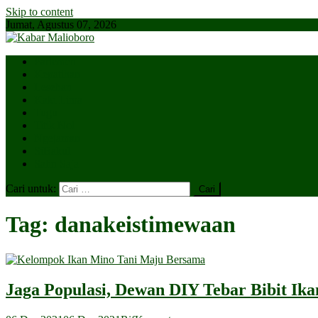
Skip to content
Jumat, Agustus 07, 2026
Parlemen
Kepatihan
Lesehan
Kaki Lima
Tugu
Titik Nol
Ngejaman
SiBakul
Salin Saja
Cari untuk:
Tag:
danakeistimewaan
Jaga Populasi, Dewan DIY Tebar Bibit Ika