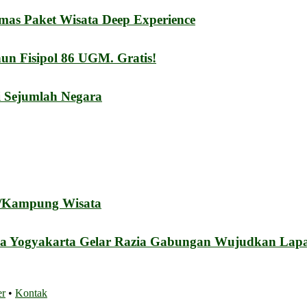
mas Paket Wisata Deep Experience
n Fisipol 86 UGM. Gratis!
i Sejumlah Negara
a/Kampung Wisata
a Yogyakarta Gelar Razia Gabungan Wujudkan Lapa
er
•
Kontak