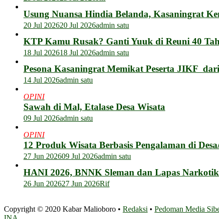
Usung Nuansa Hindia Belanda, Kasaningrat Ke
20 Jul 2026
20 Jul 2026
admin satu
KTP Kamu Rusak? Ganti Yuuk di Reuni 40 Tahu
18 Jul 2026
18 Jul 2026
admin satu
Pesona Kasaningrat Memikat Peserta JIKF dar
14 Jul 2026
admin satu
OPINI
Sawah di Mal, Etalase Desa Wisata
09 Jul 2026
admin satu
OPINI
12 Produk Wisata Berbasis Pengalaman di Des
27 Jun 2026
09 Jul 2026
admin satu
HANI 2026, BNNK Sleman dan Lapas Narkotik
26 Jun 2026
27 Jun 2026
Rif
Copyright © 2020 Kabar Malioboro •
Redaksi
•
Pedoman Media Sib
INA