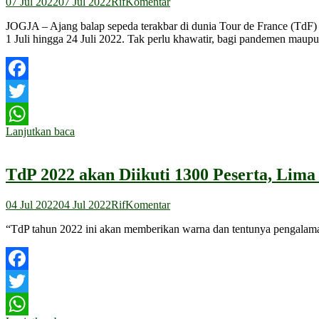
07 Jul 2022
07 Jul 2022
Rif
Komentar
JOGJA – Ajang balap sepeda terakbar di dunia Tour de France (TdF) kem
1 Juli hingga 24 Juli 2022. Tak perlu khawatir, bagi pandemen maup
Facebook
Twitter
Lanjutkan baca
WhatsApp
TdP 2022 akan Diikuti 1300 Peserta, Lim
04 Jul 2022
04 Jul 2022
Rif
Komentar
“TdP tahun 2022 ini akan memberikan warna dan tentunya pengalama
Facebook
Twitter