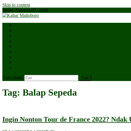
Skip to content
Jumat, Agustus 07, 2026
Parlemen
Kepatihan
Lesehan
Kaki Lima
Tugu
Titik Nol
Ngejaman
SiBakul
Salin Saja
Cari untuk:
Tag:
Balap Sepeda
Ingin Nonton Tour de France 2022? Ndak U