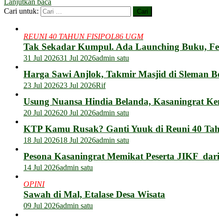
Lanjutkan baca
WhatsApp
Cari untuk:
REUNI 40 TAHUN FISIPOL86 UGM
Tak Sekadar Kumpul. Ada Launching Buku, F
31 Jul 2026
31 Jul 2026
admin satu
Harga Sawi Anjlok, Takmir Masjid di Sleman B
23 Jul 2026
23 Jul 2026
Rif
Usung Nuansa Hindia Belanda, Kasaningrat Ke
20 Jul 2026
20 Jul 2026
admin satu
KTP Kamu Rusak? Ganti Yuuk di Reuni 40 Tahu
18 Jul 2026
18 Jul 2026
admin satu
Pesona Kasaningrat Memikat Peserta JIKF dar
14 Jul 2026
admin satu
OPINI
Sawah di Mal, Etalase Desa Wisata
09 Jul 2026
admin satu