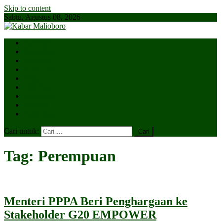
Skip to content
Sabtu, Agustus 08, 2026
Parlemen
Kepatihan
Lesehan
Kaki Lima
Tugu
Titik Nol
Ngejaman
SiBakul
Salin Saja
Cari untuk:
Tag:
Perempuan
Menteri PPPA Beri Penghargaan ke
Stakeholder G20 EMPOWER