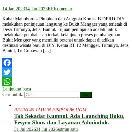
14 Jan 2023
14 Jan 2023
Rif
Komentar
Kabar Malioboro – Pimpinan dan Anggota Komisi B DPRD DIY
melakukan peninjauan langsung ke Bukit Mengger yang terletak di
Desa Trimulyo, Jetis, Bantul. Tujuan peninjauan adalah untuk
melakukan pembahasan terkait kelanjutan proses pembangunan
Bukit Mengger yang memiliki potensi untuk dapat dijadikan
destinasi wisata baru di DIY. Ketua RT 12 Mengger, Trimulyo, Jetis,
Bantul, Tri Gunawan […]
Facebook
Twitter
Lanjutkan baca
WhatsApp
Cari untuk:
REUNI 40 TAHUN FISIPOL86 UGM
Tak Sekadar Kumpul. Ada Launching Buku,
Fesyen Show dan Layanan Adminduk.
31 Jul 2026
31 Jul 2026
admin satu