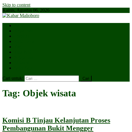
Skip to content
Kamis, Agustus 06, 2026
Parlemen
Kepatihan
Lesehan
Kaki Lima
Tugu
Titik Nol
Ngejaman
SiBakul
Salin Saja
Cari untuk:
Tag:
Objek wisata
Komisi B Tinjau Kelanjutan Proses
Pembangunan Bukit Mengger