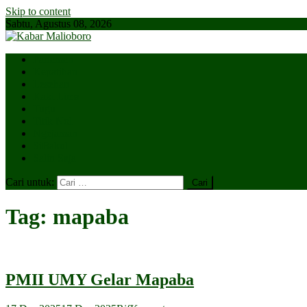
Skip to content
Sabtu, Agustus 08, 2026
Parlemen
Kepatihan
Lesehan
Kaki Lima
Tugu
Titik Nol
Ngejaman
SiBakul
Salin Saja
Cari untuk:
Tag:
mapaba
PMII UMY Gelar Mapaba