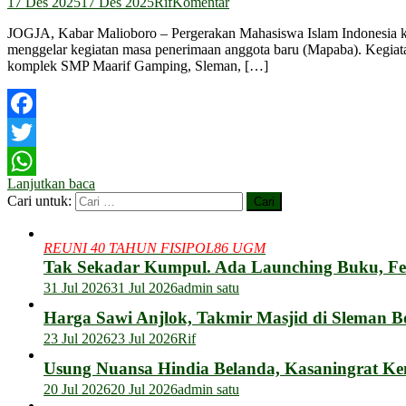
17 Des 2025
17 Des 2025
Rif
Komentar
JOGJA, Kabar Malioboro – Pergerakan Mahasiswa Islam Indonesia 
menggelar kegiatan masa penerimaan anggota baru (Mapaba). Kegiatan
komplek SMP Maarif Gamping, Sleman, […]
Facebook
Twitter
Lanjutkan baca
WhatsApp
Cari untuk:
REUNI 40 TAHUN FISIPOL86 UGM
Tak Sekadar Kumpul. Ada Launching Buku, F
31 Jul 2026
31 Jul 2026
admin satu
Harga Sawi Anjlok, Takmir Masjid di Sleman B
23 Jul 2026
23 Jul 2026
Rif
Usung Nuansa Hindia Belanda, Kasaningrat Ke
20 Jul 2026
20 Jul 2026
admin satu