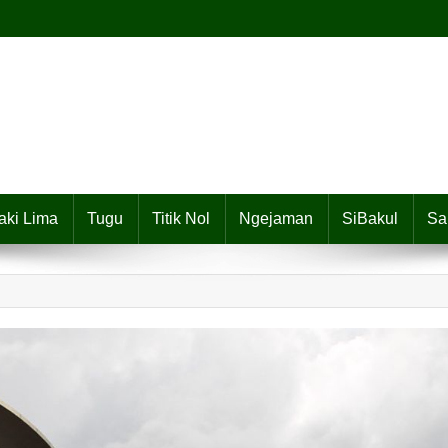
aki Lima
Tugu
Titik Nol
Ngejaman
SiBakul
Sa