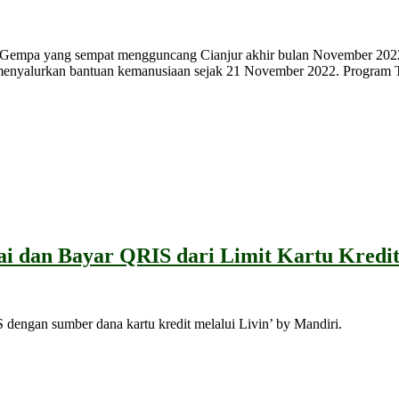
empa yang sempat mengguncang Cianjur akhir bulan November 2022 l
h menyalurkan bantuan kemanusiaan sejak 21 November 2022. Program
i dan Bayar QRIS dari Limit Kartu Kredit 
ngan sumber dana kartu kredit melalui Livin’ by Mandiri.