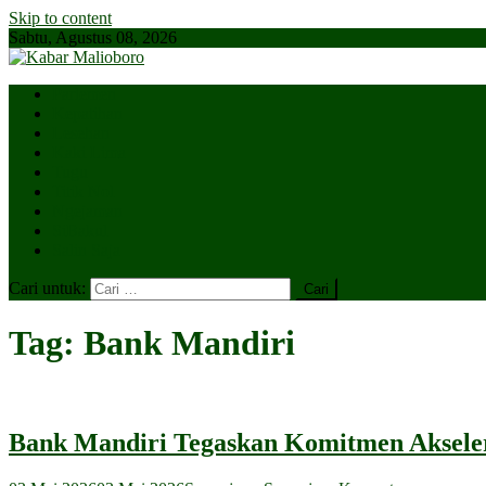
Skip to content
Sabtu, Agustus 08, 2026
Parlemen
Kepatihan
Lesehan
Kaki Lima
Tugu
Titik Nol
Ngejaman
SiBakul
Salin Saja
Cari untuk:
Tag:
Bank Mandiri
Bank Mandiri Tegaskan Komitmen Akselera