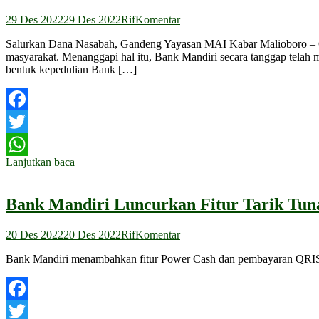
29 Des 2022
29 Des 2022
Rif
Komentar
Salurkan Dana Nasabah, Gandeng Yayasan MAI Kabar Malioboro – G
masyarakat. Menanggapi hal itu, Bank Mandiri secara tanggap tela
bentuk kepedulian Bank […]
Facebook
Twitter
Lanjutkan baca
WhatsApp
Bank Mandiri Luncurkan Fitur Tarik Tuna
20 Des 2022
20 Des 2022
Rif
Komentar
Bank Mandiri menambahkan fitur Power Cash dan pembayaran QRIS de
Facebook