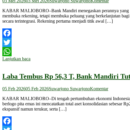
03 Mei 2026
03 Mei 2026
Suwarjono Suwarjono
Komentar
KABAR MALIOBORO–Bank Mandiri menegaskan perannya yang lebih da
membuka rekening, tetapi membuka peluang yang berkelanjutan bagi 
secara terintegrasi. Rekening pertama menjadi titik awal […]
Facebook
Twitter
Lanjutkan baca
WhatsApp
Laba Tembus Rp 56,3 T, Bank Mandiri Tut
05 Feb 2026
05 Feb 2026
Suwarjono Suwarjono
Komentar
KABAR MALIOBORO–Di tengah pertumbuhan ekonomi Indonesia yang
berlogo pita emas ini mencatatkan total aset konsolidasian sebesar R
ekspansif namun terukur, serta […]