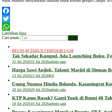
Bank Mandiri menyalurkan bantuan untuk korban gempa Cianjur. (Fo
Facebook
Twitter
Lanjutkan baca
WhatsApp
Cari untuk:
REUNI 40 TAHUN FISIPOL86 UGM
Tak Sekadar Kumpul. Ada Launching Buku, F
31 Jul 2026
31 Jul 2026
admin satu
Harga Sawi Anjlok, Takmir Masjid di Sleman B
23 Jul 2026
23 Jul 2026
Rif
Usung Nuansa Hindia Belanda, Kasaningrat Ke
20 Jul 2026
20 Jul 2026
admin satu
KTP Kamu Rusak? Ganti Yuuk di Reuni 40 Tahu
18 Jul 2026
18 Jul 2026
admin satu
Pesona Kasaningrat Memikat Peserta JIKF dar