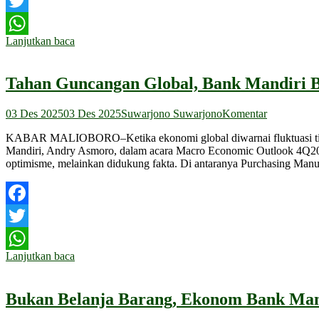
Facebook
Twitter
Lanjutkan baca
WhatsApp
Tahan Guncangan Global, Bank Mandiri B
03 Des 2025
03 Des 2025
Suwarjono Suwarjono
Komentar
KABAR MALIOBORO–​​Ketika ekonomi global diwarnai fluktuasi tiad
Mandiri, Andry Asmoro, dalam acara Macro Economic Outlook 4Q2025
optimisme, melainkan didukung fakta. Di antaranya ​Purchasing Man
Facebook
Twitter
Lanjutkan baca
WhatsApp
Bukan Belanja Barang, Ekonom Bank Man