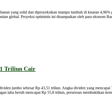
ang solid dan diproyeksikan mampu tumbuh di kisaran 4,96% pada 
stian global. Proyeksi optimistis ini disampaikan oleh para ekonom B
 Triliun Cair
mbo sebesar Rp 43,51 triliun. Angka dividen yang mencapai 78% d
 Dengan laba bersih mencapai Rp 55,8 triliun, perseroan membuktikan 