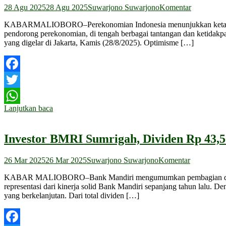
28 Agu 2025
28 Agu 2025
Suwarjono Suwarjono
Komentar
KABARMALIOBORO–Perekonomian Indonesia menunjukkan ketahanan y
pendorong perekonomian, di tengah berbagai tantangan dan ketidakpa
yang digelar di Jakarta, Kamis (28/8/2025). Optimisme […]
Facebook
Twitter
Lanjutkan baca
WhatsApp
Investor BMRI Sumrigah, Dividen Rp 43,51
26 Mar 2025
26 Mar 2025
Suwarjono Suwarjono
Komentar
KABAR MALIOBORO–Bank Mandiri mengumumkan pembagian dividen ju
representasi dari kinerja solid Bank Mandiri sepanjang tahun lalu.
yang berkelanjutan. Dari total dividen […]